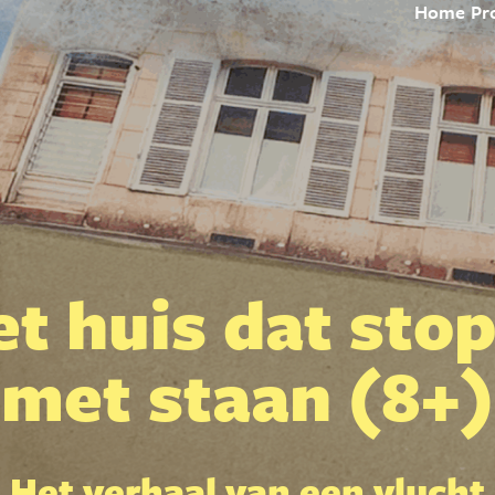
Home
Pr
t huis dat sto
met staan (8+)
Het verhaal van een vlucht