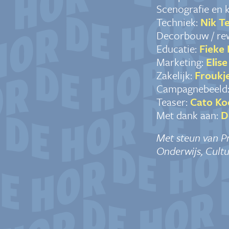
Scenografie en 
Techniek:
Nik T
Decorbouw / rew
Educatie:
Fieke
Marketing:
Elis
Zakelijk:
Froukj
Campagnebeeld
Teaser:
Cato Ko
Met dank aan:
D
Met steun van P
Onderwijs, Cult