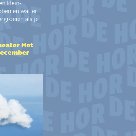
Een
klein-
ebben en
wat er
rgroeien als je
heater Het
 december