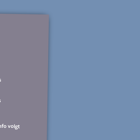
s
s
nfo volgt