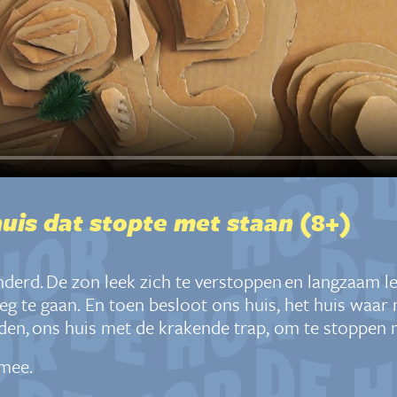
uis dat stopte met staan
(8+)
nderd. De zon leek zich te verstoppen en langzaam le
eg te gaan. En toen besloot ons huis, het huis waa
nden, ons huis met de krakende trap, om te stoppen 
 mee.