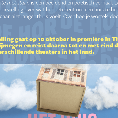
pte met staan
is
een beeldend en poëtisch verhaal. 
orstelling over wat het betekent om een huis te h
 daar niet langer thuis voelt
. Over hoe je wortels doo
lling gaat op 10 oktober in première in T
ijmegen en reist daarna tot en met eind
rschillende theaters in het land.