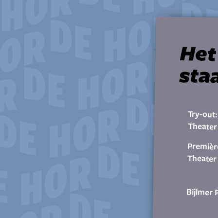
Het
sta
Try-out:
Theater
Premièr
Theater
Bijlmer 