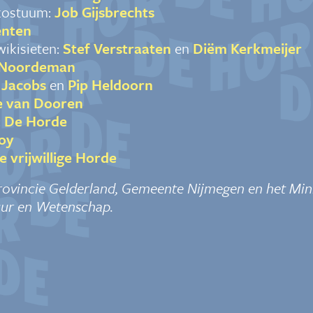
kostuum:
Job Gijsbrechts
enten
ikisieten:
Stef Verstraaten
en
Diëm Kerkmeijer
 Noordeman
e Jacobs
en
Pip Heldoorn
e van Dooren
:
De Horde
oy
e vrijwillige Horde
rovincie Gelderland, Gemeente Nijmegen en het Mini
uur en Wetenschap.