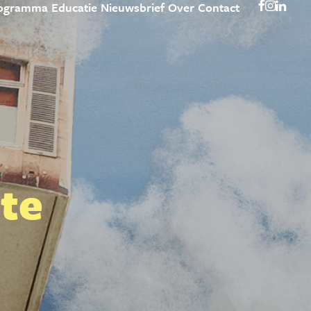
ogramma
Educatie
Nieuwsbrief
Over
Contact
pte