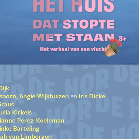
Dijk
Osborn, Angie Wijkhuizen
en
Iris Dicke
Graus
ulia Kirkels
ianne Perez-Koeleman
nke Barteling
ah van Limbergen