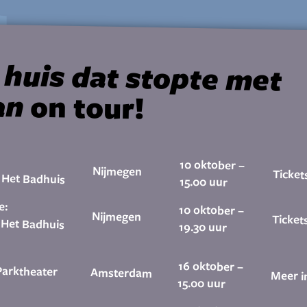
 huis dat stopte met
an
on tour!
10 oktober –
Nijmegen
Ticket
 Het Badhuis
15.00 uur
e:
10 oktober –
Nijmegen
Ticket
 Het Badhuis
19.30 uur
16 oktober –
Parktheater
Amsterdam
Meer i
15.00 uur