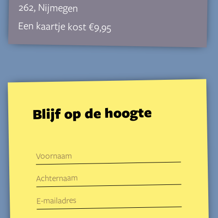
262, Nijmegen
Een kaartje kost €9,95
Blijf op de hoogte