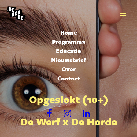
Home
Programma
Educatie
Nieuwsbrief
Over
Contact
Opgeslokt (10+)
De Werf x De Horde