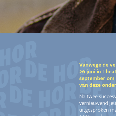
Vanwege de ver
26 juni in The
september om 11
van deze onder
Na twee succesvo
vernieuwend jeu
uitgesproken ma