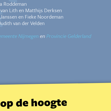
ura Roddeman
 van Lith en Matthijs Derksen
i Janssen en Fieke Noordeman
 Judith van der Velden
emeente Nijmegen
en
Provincie Gelderland
f op de hoogte