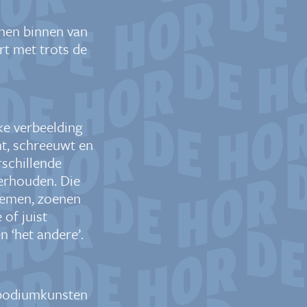
nnen binnen van
rt met trots de
eke verbeelding
mt, schreeuwt en
rschillende
 verhouden.
Die
demen, zoenen
 of juist
n ‘het andere’.
dpodiumkunsten