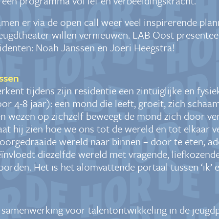
 een programma vol lef en verbeeldingskracht.
men er via de open call weer veel inspirerende pla
jeugdtheater willen vernieuwen. LAB Oost presentee
identen: Noah Janssen en Joeri Heegstra!
ssen
kent tijdens zijn residentie een zintuiglijke en fysi
r 4-8 jaar): een mond die leeft, groeit, zich schaa
een wezen op zichzelf beweegt de mond zich door ve
aat hij zien hoe we ons tot de wereld en tot elkaar
oorgedraaide wereld naar binnen – door te eten, a
eïnvloedt diezelfde wereld met vragende, liefkozende
orden. Het is het alomvattende portaal tussen ‘ik’ e
 samenwerking voor talentontwikkeling in de jeug