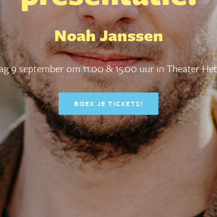
Noah Janssen
g 9 september om 11.00 & 15.00 uur in Theater Het
BOEK JE TICKETS!