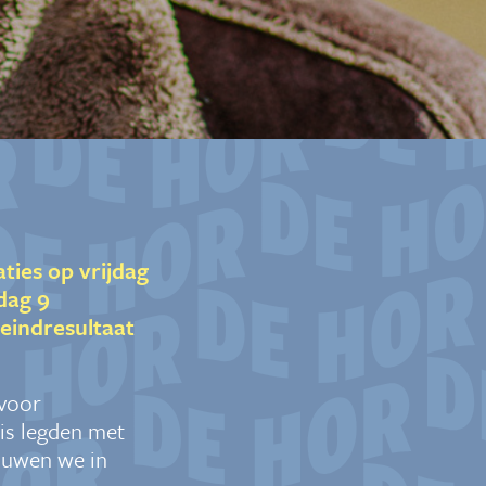
ies op vrijdag
dag 9
 eindresultaat
 voor
is legden met
ouwen we in