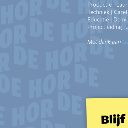
Productie | La
Techniek | Carel
Educatie | Dem
Projectleiding |
Met dank aan
G
Blij