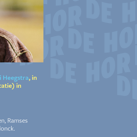
i Heegstra
, in
atie) in
en, Ramses
donck.