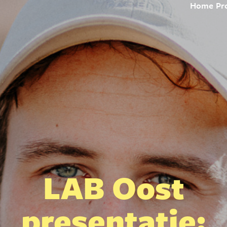
Home
Pr
LAB Oost
presentatie: