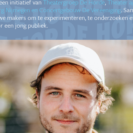
een initiatief van
Theatergroep De Horde
,
Theater a/
g Nijmegen en Concertgebouw De Vereeniging
. Sa
we makers om te experimenteren, te onderzoeken e
r een jong publiek.