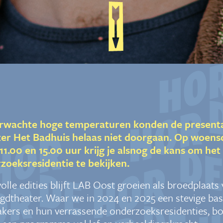
wachte hoge temperaturen konden de presentat
ater Het Badhuis helaas niet doorgaan. Op woens
.00 en 15.00 uur krijg je alsnog de kans om het
zoeksresidentie te bekijken.
lle edities blijft LAB Oost groeien als broedplaats
gdtheater. Waar we in 2024 en 2025 een stevige bas
kers en hun verrassende onderzoeksresidenties, b