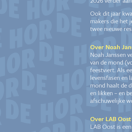
2026 verder aan
Ook dit jaar kwa
makers die het 
twee nieuwe res
Over Noah Jan
Noah Janssen ver
van de mond (voo
feestviert. Als 
levensfasen en l
mond haalt de d
en likken – en b
afschuwelijke wo
Over LAB Oost
LAB Oost is een