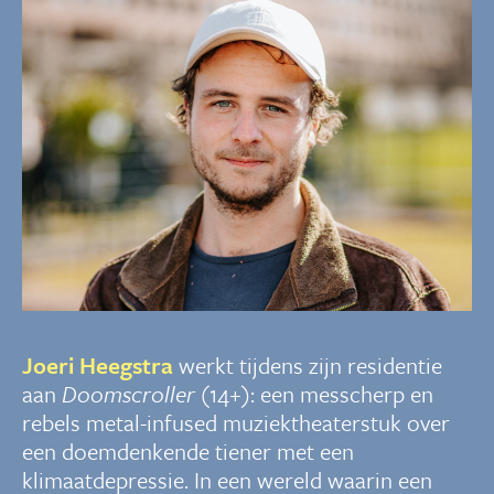
Joeri Heegstra
werkt tijdens zijn residentie
aan
Doomscroller
(14+): een messcherp en
rebels metal-infused muziektheaterstuk over
een doemdenkende tiener met een
klimaatdepressie. In een wereld waarin een