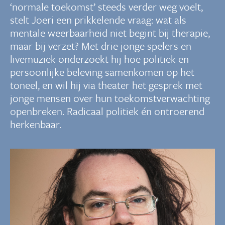
‘normale toekomst’ steeds verder weg voelt,
stelt Joeri een prikkelende vraag: wat als
mentale weerbaarheid niet begint bij therapie,
maar bij verzet? Met drie jonge spelers en
livemuziek onderzoekt hij hoe politiek en
persoonlijke beleving samenkomen op het
toneel, en wil hij via theater het gesprek met
jonge mensen over hun toekomstverwachting
openbreken. Radicaal politiek én ontroerend
herkenbaar.