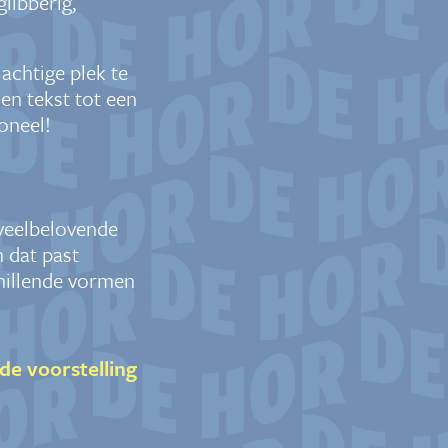
glibberig,
chtige plek te
en tekst tot een
oneel!
 veelbelovende
n dat past
hillende vormen
de voorstelling