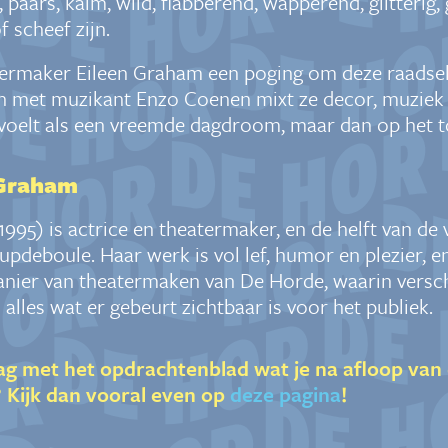
paars, kalm, wild, flabberend, wapperend, glitterig, 
f scheef zijn.
ermaker Eileen Graham een poging om deze raadsela
n met muzikant Enzo Coenen mixt ze decor, muziek 
e voelt als een vreemde dagdroom, maar dan op het t
 Graham
995) is actrice en theatermaker, en de helft van de
pdeboule. Haar werk is vol lef, humor en plezier, e
manier van theatermaken van De Horde, waarin versc
les wat er gebeurt zichtbaar is voor het publiek.
lag met het opdrachtenblad wat je na afloop van 
 Kijk dan vooral even op
deze pagina
!