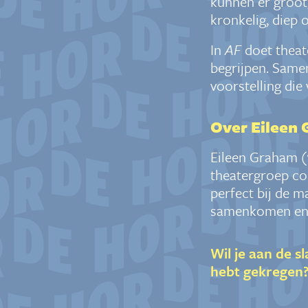
kunnen er groot, 
kronkelig, diep o
In
AF
doet theat
begrijpen. Same
voorstelling di
Over Eileen
Eileen Graham (1
theatergroep cou
perfect bij de 
samenkomen en al
Wil je aan de s
hebt gekregen?