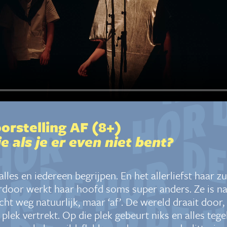
orstelling AF (8+)
e als je er even niet bent?
alles en iedereen begrijpen. En het allerliefst haar zu
rdoor werkt haar hoofd soms super anders. Ze is na
ht weg natuurlijk, maar ‘af’. De wereld draait door, t
plek vertrekt. Op die plek gebeurt niks en alles tege