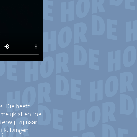
s. Die heeft
melijk af en toe
erwijl zij naar
lijk. Dingen