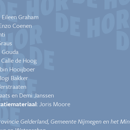
:
Eileen
Graham
Enzo
Coenen
nti
G
raus
a Gouda
: Calle de Hoog
obin Hooijboer
 Bogi Bakker
Verstraaten
Slaats en Demi Janssen
catiemateriaal
: Joris Moore
rovincie Gelderland, Gemeente Nijmegen en het Mini