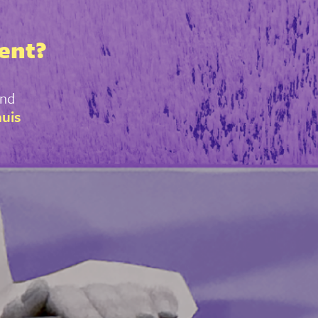
bent?
and
uis