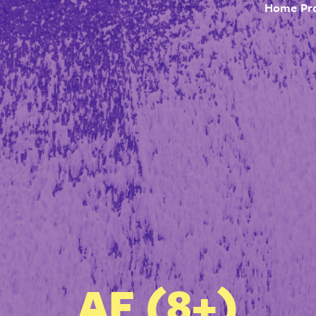
Home
Pr
AF (8+)