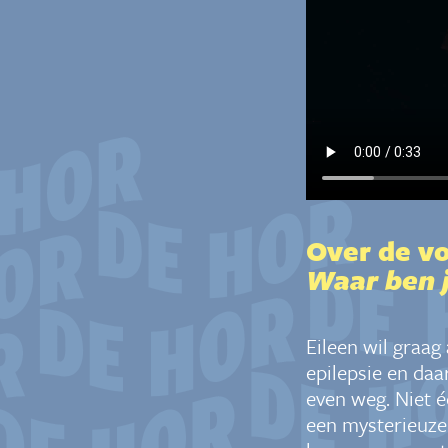
Over de vo
Waar ben j
Eileen wil graag 
epilepsie en daa
even weg. Niet éc
een mysterieuze 