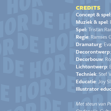
CREDITS
Concept & spel
Muziek & spel
:
Spel:
Tristan Ra
Regie
:
Ram
ses
Dramaturg
: Ev
Decorontwerp
Decorbouw
: R
Lichtontwerp
:
Techniek
: Stef 
Educatie
: Joy 
Illustrator edu
Met steun van P