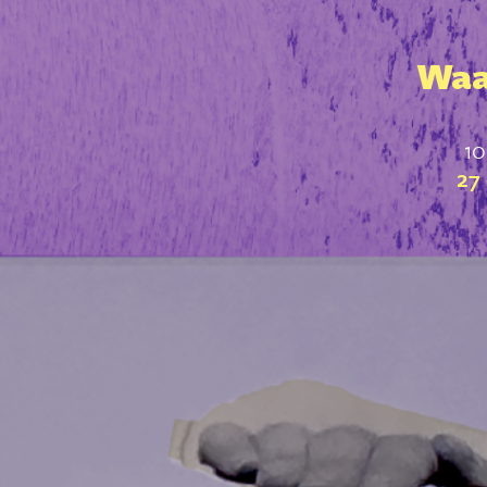
Waar
10
27