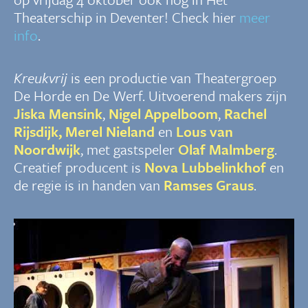
Theaterschip in Deventer! Check hier
meer
info
.
Kreukvrij
is een productie van Theatergroep
De Horde en De Werf. Uitvoerend makers zijn
Jiska Mensink
,
Nigel Appelboom
,
Rachel
Rijsdijk, Merel Nieland
en
Lous van
Noordwijk
, met gastspeler
Olaf Malmberg
.
Creatief producent is
Nova Lubbelinkhof
en
de regie is in handen van
Ramses Graus
.