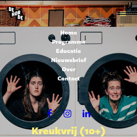
Home
Programma
Educatie
Nieuwsbrief
Over
Contact
Kreukvrij (10+)