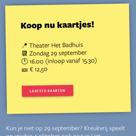
Koop nu kaartjes!
📍 Theater Het Badhuis
📆 Zondag 29 september
🕛 16.00 (inloop vanaf 15.30)
🎫 € 12,50
LAATSTE KAARTEN
Kun je niet op 29 september? Kreukvrij speelt
op vrijdag 4 oktober ook nog in Het